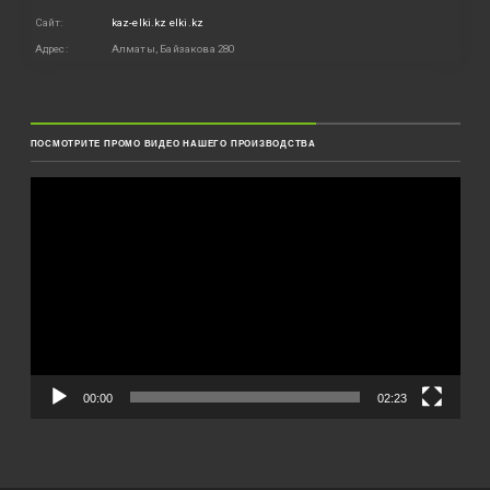
Сайт:
kaz-elki.kz
elki.kz
Адрес:
Алматы, Байзакова 280
ПОСМОТРИТЕ ПРОМО ВИДЕО НАШЕГО ПРОИЗВОДСТВА
Видеоплеер
00:00
02:23