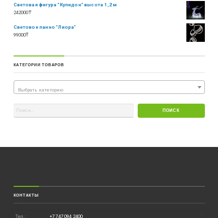
Световая фигура "Купидон" высота 1,2 м
242000
₸
Световое панно "Лиора"
99000
₸
КАТЕГОРИИ ТОВАРОВ
Выбрать категорию
КОНТАКТЫ
Тел.:
+7 747 094 2400