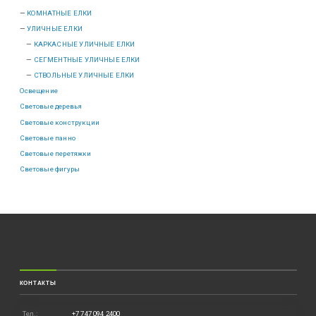
КОМНАТНЫЕ ЕЛКИ
УЛИЧНЫЕ ЕЛКИ
КАРКАСНЫЕ УЛИЧНЫЕ ЕЛКИ
СЕГМЕНТНЫЕ УЛИЧНЫЕ ЕЛКИ
СТВОЛЬНЫЕ УЛИЧНЫЕ ЕЛКИ
Освещение
Световые деревья
Световые конструкции
Световые панно
Световые перетяжки
Световые фигуры
КОНТАКТЫ
Тел.:
+7 747 094 2400