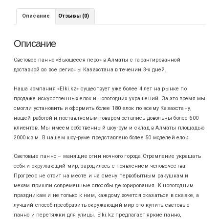
Описание
Отзывы (0)
Описание
Световое панно «Вьющееся перо» в Алматы с гарантированной
доставкой во все регионы Казахстана в течении 3-х дней.
Наша компания «Elki.kz» существует уже более 4 лет на рынке по
продаже искусственных елок и новогодних украшений. За это время мы
смогли установить и оформить более 180 елок по всему Казахстану,
нашей работой и поставляемым товаром остались довольны более 600
клиентов. Мы имеем собственный шоу-рум и склад в Алматы площадью
2000 кв.м. В нашем шоу-руме представлено более 50 моделей елок.
Световые панно – манящие огни ночного города Стремление украшать
себя и окружающий мир, зародилось с появлением человечества.
Прогресс не стоит на месте и на смену первобытным ракушкам и
мехам пришли современные способы декорирования. К новогодним
праздникам и не только к ним, каждому хочется оказаться в сказке, а
лучший способ преобразить окружающий мир это купить световые
панно и перетяжки для улицы. Elki.kz предлагает яркие панно,