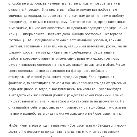
способные в одночасье изменить унылые улицы и превратить их в
сказочный городок. В каталоге вы найдете самые разнообразные
уличные декорации, которые станут отличным дополнением к любому
празднику, не только к новогоднему. Световые панно, представленные
в магазине, в широком ассортименте идеально подходят для украшения:
Улицы. Гипермаркета. Частного дома. Фасада ресторана. Экстерьера
гостиницы. Мы предлагаем панно с затейливыми узорами, яркими
цветами, забавными завитушками, изящными веточками, роскошными
шарами, россыпью звезд и брызгами фейерверка. Ваша задача
выбрать красочную картину, отвечающую вашему художественному
вкусу и заказать световое панно с доставкой на дом или в офис. Чаще
всего световые панно закрепляют на фонарных столбах, это
стандартный способ украшения городских улиц. Если применить
фантазию, то светящиеся панели можно использовать для оформления
сада или двора. И тогда, с наступлением темноты ваш участок будет
выглядеть как волшебный домик с рождественской картинки. Нужно
лишь установить панели на заборе либо закрепить на держателях. Не
отказывайте себе в удовольствии привнести в нашу обыденную жизнь
немного волшебства в виде ярких мерцающих огней световых панно.
Чтобы купить товар под названием «Световое панно «Вьющееся перо»»
достаточно позвонить по контактным данным или оставить заявку