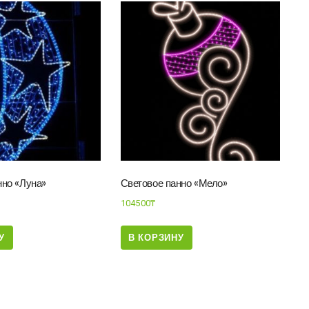
нно «Луна»
Световое панно «Мело»
104500
₸
У
В КОРЗИНУ