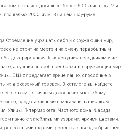
товаром остались довольны более 600 клиентов. Мы
ы площадью 2000 кв.м. В нашем шоу-руме
ода Стремление украшать себя и окружающий мир,
ресс не стоит на месте и на смену первобытным
обы декорирования. К новогодним праздникам и не
сказке, а лучший способ преобразить окружающий мир
ицы. Elki.kz предлагает яркие панно, способные в
ь их в сказочный городок. В каталоге вы найдете
торые станут отличным дополнением к любому
ые панно, представленные в магазине, в широком
ия: Улицы. Гипермаркета. Частного дома. Фасада
гаем панно с затейливыми узорами, яркими цветами,
и, роскошными шарами, россыпью звезд и брызгами