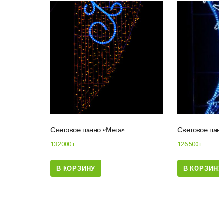
Световое панно «Мега»
Световое па
132000
₸
126500
₸
В КОРЗИНУ
В КОРЗИН