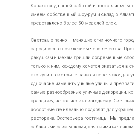
Казахстану, нашей работой и поставляемым 
имеем собственный шоу-рум и склад в Алмат
представлено более 50 моделей елок.
Световые панно – манящие огни ночного гор
зародилось с появлением человечества. Прог
ракушкам и мехам пришли современные спос
только к ним, каждому хочется оказаться в 
это купить световые панно и перетяжки для ул
одночасье изменить унылые улицы и превратит
самые разнообразные уличные декорации, ко
празднику, не только к новогоднему. Светов
ассортименте идеально подходят для украшен
ресторана. Экстерьера гостиницы. Мы предла
забавными завитушками, изящными веточкам