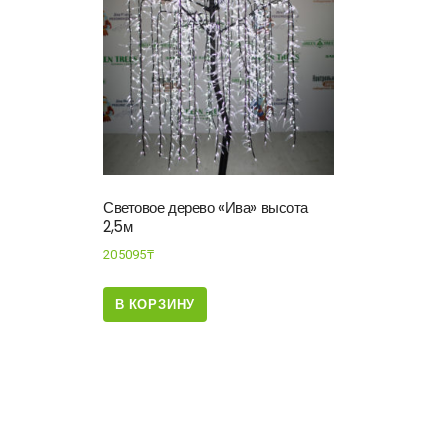
Световое дерево «Ива» высота
2,5м
205095
₸
В КОРЗИНУ