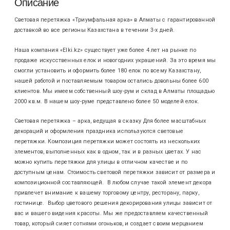
Описание
Световая перетяжка «Триумфальная арка» в Алматы с гарантированной
доставкой во все регионы Казахстана в течении 3-х дней.
Наша компания «Elki.kz» существует уже более 4 лет на рынке по
продаже искусственных елок и новогодних украшений. За это время мы
смогли установить и оформить более 180 елок по всему Казахстану,
нашей работой и поставляемым товаром остались довольны более 600
клиентов. Мы имеем собственный шоу-рум и склад в Алматы площадью
2000 кв.м. В нашем шоу-руме представлено более 50 моделей елок.
Световая перетяжка – арка, ведущая в сказку Для более масштабных
декораций и оформления праздника используются световые
перетяжки. Композиция перетяжки может состоять из нескольких
элементов, выполненных как в одном, так и в разных цветах. У нас
можно купить перетяжки для улицы в отличном качестве и по
доступным ценам. Стоимость световой перетяжки зависит от размера и
композиционной составляющей. В любом случае такой элемент декора
привлечет внимание к вашему торговому центру, ресторану, парку,
гостинице. Выбор цветового решения декорирования улицы зависит от
вас и вашего видения красоты. Мы же предоставляем качественный
товар, который сияет сотнями огоньков, и создает своим мерцанием