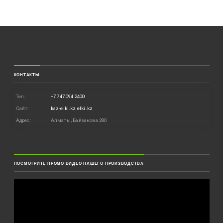
КОНТАКТЫ
Тел.:
+7 747 094 2400
Сайт:
kaz-elki.kz
elki.kz
Адрес:
Алматы, Байзакова 280
ПОСМОТРИТЕ ПРОМО ВИДЕО НАШЕГО ПРОИЗВОДСТВА
Видеоплеер