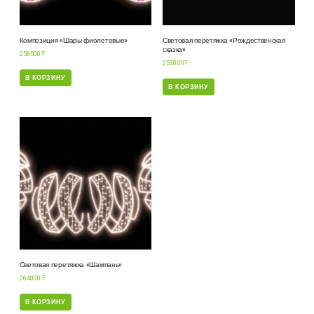
Композиция «Шары фиолетовые»
Световая перетяжка «Рождественская
сказка»
258500
₸
253000
₸
В КОРЗИНУ
В КОРЗИНУ
Световая перетяжка «Шампань»
264000
₸
В КОРЗИНУ