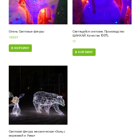
Олень Световые фигуры
Светящийся снеговик. Производство
ШАНХАЙ. Качество 100%.
19000
₸
1
₸
В КОРЗИНУ
В КОРЗИНУ
Световая фигура механическая «Заяц с
морковкой и Умка»