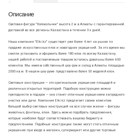
Описание
Световая фигура "Колокольчик" высота 2 м в Алматы с гарантированной
доставкой во все регионы Казахстана в течении 3-х дней.
Наша компания "Elki.kz" существует уже более 4 лет на рынке по
продаже искусственных елок и новогодних украшений. За это время мы
смогли установить и оформить более 180 елок по всему Казахстану,
нашей работой и поставляемым товаром остались довольны более 600
клиентов. Мы имеем собственный шоу-рум и склад в Алматы площадью
2000 кв.м. В нашем шоу-руме представлено более 50 моделей елок.
Световые конструкции — это оригинальное украшение площадей и
различных открытых территорий. Подобную конструкцию можно
преподнести в подарок — она станет отличным украшением загородного
участка или дачи. Компания Elki.kz предлагает своим клиентам
большой выбор световых конструкций на все случаи жизни – фигуры
животных, фонтаны, елки. Здесь можно подобрать предложения,
которые наиболее будут соответствовать вашему бюджету и
предпочтениям. Подобные конструкции также могут стать отличным
украшение при входе в магазин, супермаркет или другие торговые