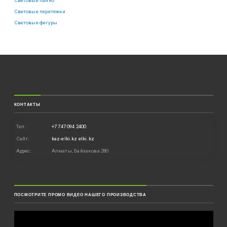
Световые панно
Световые перетяжки
Световые фигуры
КОНТАКТЫ
Тел.:
+7 747 094 2400
Сайт:
kaz-elki.kz
elki.kz
Адрес:
Алматы, Байзакова 280
ПОСМОТРИТЕ ПРОМО ВИДЕО НАШЕГО ПРОИЗВОДСТВА
Видеоплеер