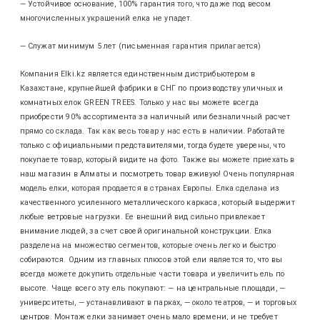
— Устойчивое основание, 100% гарантия того, что даже под весом
многочисленных украшений елка не упадет.
— Служат минимум 5 лет (письменная гарантия прилагается)
Компания Elki.kz является единственным дистрибьютером в
Казахстане, крупнейшей фабрики в СНГ по производству уличных и
комнатных елок GREEN TREES. Только у нас вы можете всегда
приобрести 90% ассортимента за наличный или безналичный расчет
прямо со склада. Так как весь товар у нас есть в наличии. Работайте
только с официальными представителями, тогда будете уверены, что
покупаете товар, который видите на фото. Также вы можете приехать в
наш магазин в Алматы и посмотреть товар вживую! Очень популярная
модель елки, которая продается в странах Европы. Елка сделана из
качественного усиленного металлического каркаса, который выдержит
любые ветровые нагрузки. Ее внешний вид сильно привлекает
внимание людей, за счет своей оригинальной конструкции. Елка
разделена на множество сегментов, которые очень легко и быстро
собираются. Одним из главных плюсов этой ели является то, что вы
всегда можете докупить отдельные части товара и увеличить ель по
высоте. Чаще всего эту ель покупают: — на центральные площади, —
университеты, — устанавливают в парках, — около театров, — и торговых
центров. Монтаж елки занимает очень мало времени, и не требует