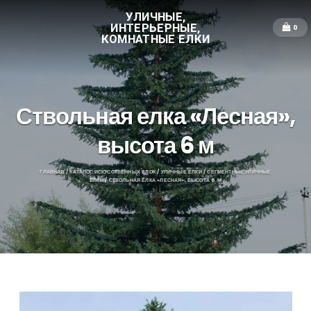
УЛИЧНЫЕ,
ИНТЕРЬЕРНЫЕ,
0
КОМНАТНЫЕ ЕЛКИ
Ствольная елка «Лесная»,
высота 6 м
ГЛАВНАЯ
/
КАТАЛОГ ИСКУССТВЕННЫХ ЕЛОК
/
УЛИЧНЫЕ ЕЛКИ
/
СЕГМЕНТНЫЕ УЛИЧНЫЕ
ЕЛКИ
/ СТВОЛЬНАЯ ЕЛКА «ЛЕСНАЯ», ВЫСОТА 6 М