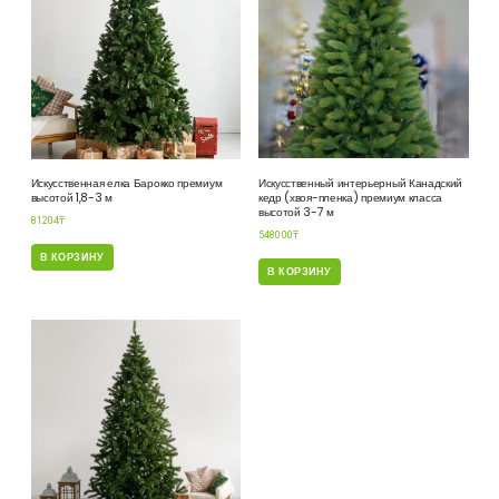
Искусственная елка Барокко премиум
Искусственный интерьерный Канадский
высотой 1,8-3 м
кедр (хвоя-пленка) премиум класса
высотой 3-7 м
81204
₸
548000
₸
В КОРЗИНУ
В КОРЗИНУ