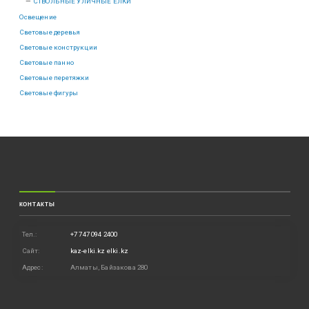
СТВОЛЬНЫЕ УЛИЧНЫЕ ЕЛКИ
Освещение
Световые деревья
Световые конструкции
Световые панно
Световые перетяжки
Световые фигуры
КОНТАКТЫ
Тел.:
+7 747 094 2400
Сайт:
kaz-elki.kz
elki.kz
Адрес:
Алматы, Байзакова 280