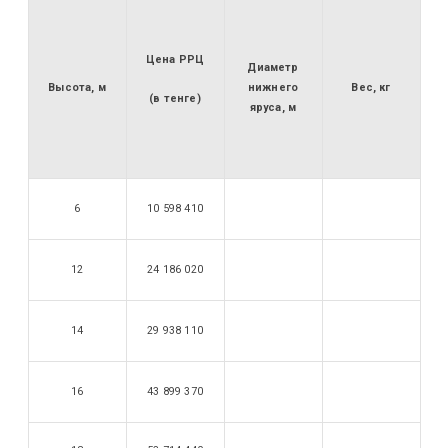
Цена РРЦ
Диаметр
Высота, м
нижнего
Вес, кг
(в тенге)
яруса, м
6
10 598 410
12
24 186 020
14
29 938 110
16
43 899 370