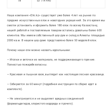
18
53 714 440
Наша компания «Elki.kz» существует уже более 4 лет на рынке по
продаже искусственных елок и новогодних украшений. За это время мы
смогли установить и оформить более 180 елок по всему Казахстану,
нашей работой и поставляемым товаром остались довольны более 600
клиентов. Мы имеем собственный шоу-рум и склад в Алматы площадью
2000 кв.м. В нашем шоу-руме представлено более 50 моделей елок.
Почему наши ели можно назвать идеальными:
— Иголки и веточки из материала, не поддерживающего горение.
Полностью пожаробезопасны.
— Красивая и пышная хвоя, выглядит как настоящая лесная красавица.
— Собирается за 60 минут (подробная инструкция по сборке идет в
комплекте).
— Не электризуется и не выделяет вредных соединений
(формальдегидов, хлористого водорода и прочего).