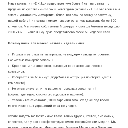
Наша компания «Elki.kz» существует уже более 4 лет на рынке по
продаже искусственных елок и новогодних украшений. За это время мы
смогли установить и оформить более 180 елок по всему Казахстану,
нашей работой и поставляемым товаром остались довольны более 600
клиентов. Мы имеем собственный шоу-рум и склад в Алматы площадью
2000 кв.м. В нашем шоу-руме представлено более 50 моделей елок.
Почему наши ели можно назвать идеальными
:
Иголки и веточки из материала, не поддерживающего горение.
Полностью пожаробезопасны.
Красивая и пышная хвоя, выглядит как настоящая лесная
красавица.
Собирается за 60 минут (подробная инструкция по сборке идет в
комплекте).
Не электризуется и не выделяет вредных соединений
(формальдегидов, хлористого водорода и прочего).
Устойчивое основание, 100% гарантия того, что даже под весом
многочисленных украшений елка не упадет.
Хотите видеть восторженные глаза ваших друзей, гостей, знакомых,
клиентов, или у вас своя фотостудия, смело покупайте эти модели. Мы
рекомендуем их брать: Фотостудиям Бутикам Магазинам Торговым