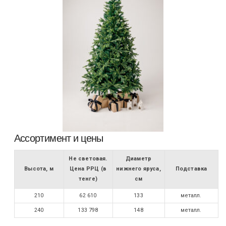
Ассортимент и цены
Не световая.
Диаметр
Высота, м
Цена РРЦ (в
нижнего яруса,
Подставка
тенге)
см
210
62 610
133
металл.
240
133 798
148
металл.