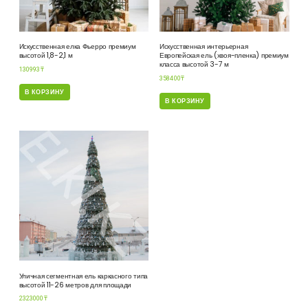
Искусственная елка Фьерро премиум
Искусственная интерьерная
высотой 1,8-2,1 м
Европейская ель (хвоя-пленка) премиум
класса высотой 3-7 м
130993
₸
358400
₸
В КОРЗИНУ
В КОРЗИНУ
Уличная сегментная ель каркасного типа
высотой 11-26 метров для площади
2323000
₸