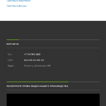
Световые перетяжки
Световые фигуры
КОНТАКТЫ
Тел.:
+7 747 094 2400
Сайт:
kaz-elki.kz
elki.kz
Адрес:
Алматы, Байзакова 280
ПОСМОТРИТЕ ПРОМО ВИДЕО НАШЕГО ПРОИЗВОДСТВА
Видеоплеер