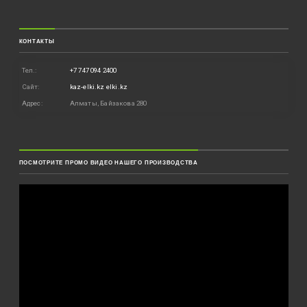
КОНТАКТЫ
Тел.:
+7 747 094 2400
Сайт:
kaz-elki.kz
elki.kz
Адрес:
Алматы, Байзакова 280
ПОСМОТРИТЕ ПРОМО ВИДЕО НАШЕГО ПРОИЗВОДСТВА
Видеоплеер