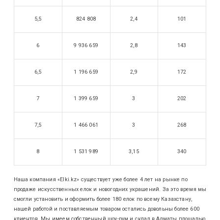
5,5
824 808
2,4
101
6
9 936 659
2,8
143
6,5
1 196 659
2,9
172
7
1 399 659
3
202
7,5
1 466 061
3
268
8
1 531 989
3,15
340
Наша компания «Elki.kz» существует уже более 4 лет на рынке по
продаже искусственных елок и новогодних украшений. За это время мы
смогли установить и оформить более 180 елок по всему Казахстану,
нашей работой и поставляемым товаром остались довольны более 600
клиентов. Мы имеем собственный шоу-рум и склад в Алматы площадью