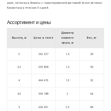
школ, гостиниц в Алматы с гарантированной доставкой во все регионы
Казахстана в течении 3-х дней.
Ассортимент и цены
Диаметр
Высота, м
Цена в тенге
нижнего
Вес, кг
яруса, м
3
263 237
1,4
50
3,5
353 828
1,5
50
4
444 419
1,9
52
4,5
550 188
2
66
5
656 431
2,3
84