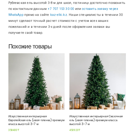
Рублевская ель высотой 3-8 м для школ, гостиниц» достаточно позвонить
по контактным данным
+7 707 153 30 00
или
оставить заявку через
WhatsApp
прямо на сайте
kaz-elki.kz
. Наши специалисты в течении 30
минут сделают точный расчет стоимости с учетом всех ваших
пожеланий и в течении 3-х дней после оформления заявки вы
получаете свой товар.
Похожие товары
Искусственная интерьерная
Искусственная интерьерная Сказочная
Европейская ель (хвоя-пленка) премиум
ель (хвоя-пленка) премиум класса
класса высотой 3-7 м
высотой 3-7 м
358400
₸
450920
₸