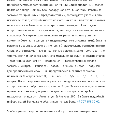
приобрести 90% ассортимента за наличный или безналичный расчет
прямо со склада. Так как весь товар у нас есть в наличии. Работайте
только с официальными представителями, тогда будете уверены, что
покупаете товар, который видите на фото. Также вы можете приехать в
наш магазин в Алматы и посмотреть товар вживую! Новогодняя
искусственная елка премиум класса, выглядит как настоящая лесная
красавица. Материал хвои выполнен из резины, поэтому она не
колется и безопасна для детей (подтверждено сертификатами). Елка не
выделяет вредных веществ и не горит (подтверждено сертификатами).
Специально продуманные инженерные решения, дают 100% гарантию
устойчивости и качества елки. Эта модель елки отлично подойдет для:
— гостиниц с уровнем 5* — ресторанов — торжественных холлов —
торговых центров — конференц залов — бизнес центров — садиков —
для президентских елок Ель представлена в разных размерах
начиная от 3 метров далее 3,5 — 4 — 4,5 — 5 — 5,5 — 6 — 6,5 — 7 — 7,5 — 8
метров. Весь товар находиться у нас на складе в наличии, и мы можем
его доставить в любую точки страны за 3 дня. Также вы всегда можете
приехать к нам в шоу — рум и пощупать, посмотреть товар. Мы
находимся по адресу г. Алматы ул. Байзакова 280 За более подробной
информацией Вы можете обратиться по телефону:
+7 707 153 30 00.
Чтобы купить товар под названием «Искусственная интерьерная