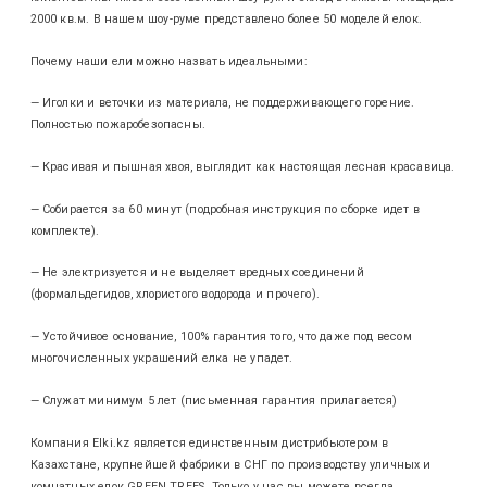
2000 кв.м. В нашем шоу-руме представлено более 50 моделей елок.
Почему наши ели можно назвать идеальными:
— Иголки и веточки из материала, не поддерживающего горение.
Полностью пожаробезопасны.
— Красивая и пышная хвоя, выглядит как настоящая лесная красавица.
— Собирается за 60 минут (подробная инструкция по сборке идет в
комплекте).
— Не электризуется и не выделяет вредных соединений
(формальдегидов, хлористого водорода и прочего).
— Устойчивое основание, 100% гарантия того, что даже под весом
многочисленных украшений елка не упадет.
— Служат минимум 5 лет (письменная гарантия прилагается)
Компания Elki.kz является единственным дистрибьютером в
Казахстане, крупнейшей фабрики в СНГ по производству уличных и
комнатных елок GREEN TREES. Только у нас вы можете всегда