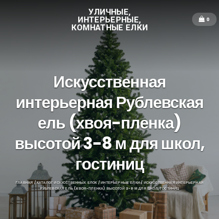
УЛИЧНЫЕ,
ИНТЕРЬЕРНЫЕ,
0
КОМНАТНЫЕ ЕЛКИ
Искусственная
интерьерная Рублевская
ель (хвоя-пленка)
высотой 3-8 м для школ,
гостиниц
ГЛАВНАЯ
/
КАТАЛОГ ИСКУССТВЕННЫХ ЕЛОК
/
ИНТЕРЬЕРНЫЕ ЕЛКИ
/ ИСКУССТВЕННАЯ ИНТЕРЬЕРНАЯ
РУБЛЕВСКАЯ ЕЛЬ (ХВОЯ-ПЛЕНКА) ВЫСОТОЙ 3-8 М ДЛЯ ШКОЛ, ГОСТИНИЦ