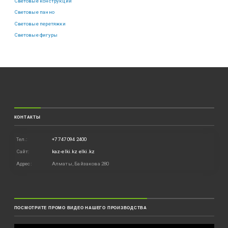
Световые конструкции
Световые панно
Световые перетяжки
Световые фигуры
КОНТАКТЫ
Тел.:
+7 747 094 2400
Сайт:
kaz-elki.kz
elki.kz
Адрес:
Алматы, Байзакова 280
ПОСМОТРИТЕ ПРОМО ВИДЕО НАШЕГО ПРОИЗВОДСТВА
Видеоплеер